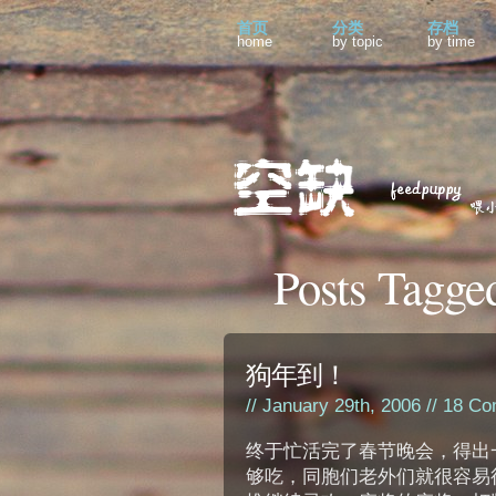
首页
分类
存档
home
by topic
by time
Posts Tagge
狗年到！
// January 29th, 2006 //
18 Co
终于忙活完了春节晚会，得出
够吃，同胞们老外们就很容易