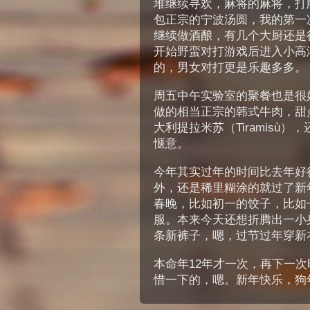
堆继续寻欢，麻将的麻将，打
包正宗的宁波汤圆，我的第一
继续做酒酿，有几个大厨还是
开始野蛮对打游戏后进入小高
的，男女对打更是乐趣多多。
周五中午实验室的聚餐也是很好的
做的相当正宗的韩式牛肉，甜
大利提拉米苏（Tiramisù）
惬意。
今年其实过年的时间比去年好
外，还是稀里糊涂的就过了新
春晚，比如初一的饺子，比如
服。本来今天还想折腾出一小
条新裤子，嗯，过节过年穿新
本命年12年才一次，再下一次
惜一下的，嗯。新年快乐，狗