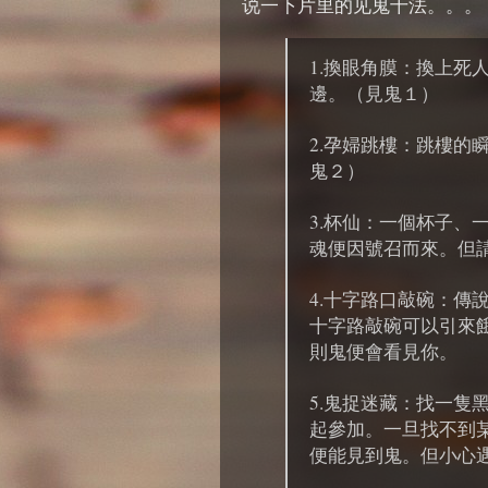
说一下片里的见鬼十法。。。
1.換眼角膜：換上死
邊。（見鬼１）
2.孕婦跳樓：跳樓的
鬼２）
3.杯仙：一個杯子、
魂便因號召而來。但
4.十字路口敲碗：傳
十字路敲碗可以引來
則鬼便會看見你。
5.鬼捉迷藏：找一隻
起參加。一旦找不到
便能見到鬼。但小心