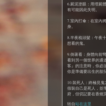
6.屍泥塗眼：用埋屍
有可能因此失明。
7.室內打傘：在室內
身。
8.半夜梳頭髮：午夜
想看的鬼。
9.倒著看：身體向前
看到另一個世界的通
客』的注意時，你必
你是準備要出生的胎
10.裝死人：終極見
假裝自己是死人，並
府，但切記要在香燒
转自
站在这里