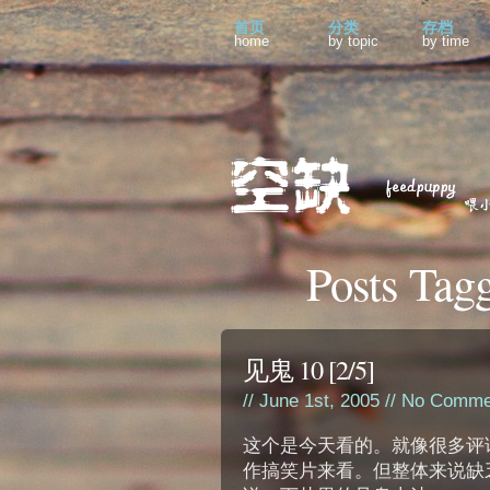
首页
分类
存档
home
by topic
by time
Posts Tag
见鬼 10 [2/5]
// June 1st, 2005 //
No Comme
这个是今天看的。就像很多评
作搞笑片来看。但整体来说缺