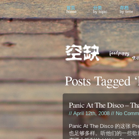
首页
分类
存档
home
by topic
by time
Posts Tagged ‘
Panic At The Disco – Th
// April 12th, 2008 //
No Comme
Panic At The Disco 的
也足够多样。听他们的一些歌