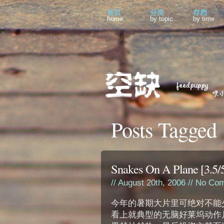
首页
分类
存档
home
by topic
by time
Posts Tagged 
Snakes On A Plane [3.5/
// August 20th, 2006 //
No Com
今年的暑期大片里可绝对不能少了这部
看上就典型的无脑好莱坞动作