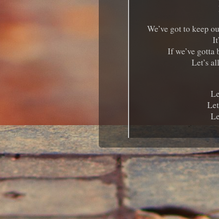
We’ve got to keep ou
It
If we’ve gotta 
Let’s a
Le
Let
Le