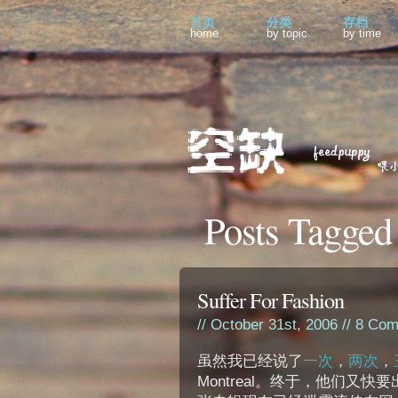
首页
分类
存档
home
by topic
by time
Posts Tagged 
Suffer For Fashion
// October 31st, 2006 //
8 Com
虽然我已经说了
一次
，
两次
，
Montreal。终于，他们又