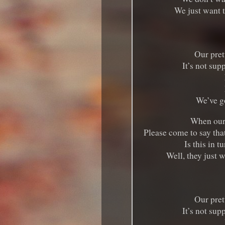
We just want 
Our prett
It’s not sup
We’ve go
When our 
Please come to say tha
Is this in t
Well, they just 
Our prett
It’s not sup