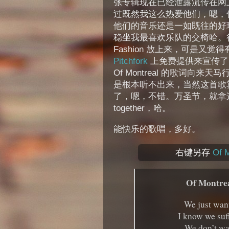
张专辑现在已经泄露流传在网上
过既然我这么热爱他们，嗯，
他们的音乐还是一如既往的好
稳坐我最喜欢乐队的交椅哈。很想把
Fashion 放上来，可是又
Pitchfork
上免费提供来宣传了
Of Montreal 的歌词向
是根本听不出来，当然这首歌
了，嗯，不错。万圣节，就拿这个当作tr
together，哈。
能快乐的歌唱，多好。
右键另存
Of M
Of Montrea
We just want
I know we suf
We don’t wan