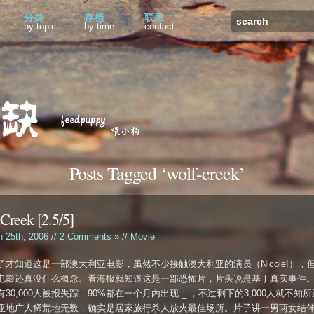
分类
存档
联系
by topic
by time
contact
Posts Tagged ‘wolf-creek’
Creek [2.5/5]
h 25th, 2006 //
2 Comments »
//
Movie
了才知道这是一部澳大利亚电影，虽然不少接触澳大利亚的演员（Nicole!），
电影还真没什么概念。看海报就知道这是一部恐怖片，片头说是基于真实事件
30,000人被报失踪，90%都在一个月内出现-_-，不过剩下的3,000人就不知
亚地广人稀荒地无数，确实是居家旅行杀人放火最佳场所。片子讲一男两女结