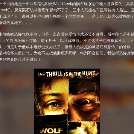
个目的地是一个非常偏远叫做Wolf Creek的陨石坑 ((这个地方是真实的，真
e Creek))。爬完陨石坑却发现车起动不了了，三个人只能在车里等待有人路过。
于出现了人，说可以把他们的车拖到一个地方去修，于是，他们就这么被拖到
偏僻的鬼地方。。。
半段略微恐怖气氛不够，但是一点点暧昧爱情小戏还算不难看。后半段也是不
tel
的血腥场面不过瘾，这个片子可以让你继续。不过这片子也有很多不足，不
头，但是对于低成本电影也没办法了，但最大的缺点的就是它有恐怖片的通病
是对给坏人留口气，为啥不先把他彻底弄死哪，特别不合情理。我觉得恐怖片
更好的套路让片子继续了。