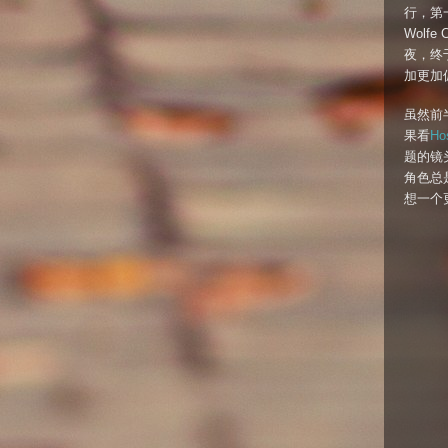
行，第一
Wolf
夜，终
加更加
虽然前
果看
Hos
题的镜
角色总
想一个