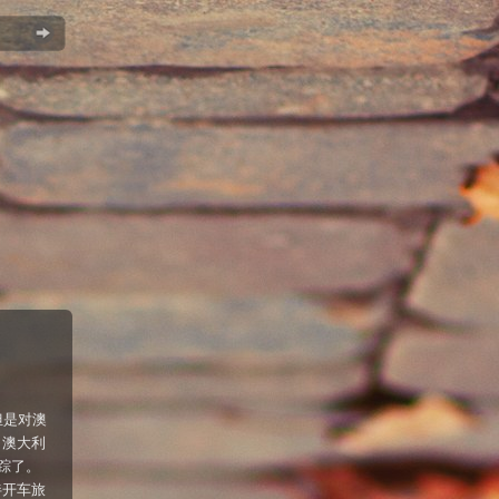
但是对澳
。澳大利
所踪了。
伴开车旅