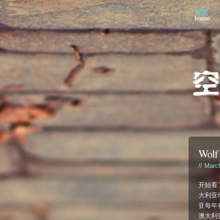
首页
home
Wolf 
// Marc
开始看
大利亚
亚每年有
澳大利