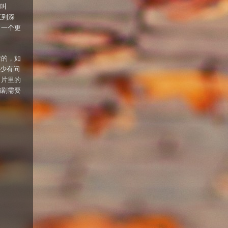
名叫
直到深
了一个更
错的，如
少有问
，片里的
编剧需要