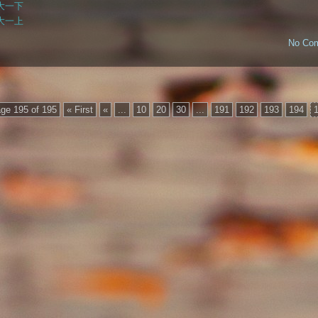
大一下
大一上
No Co
ge 195 of 195
« First
«
...
10
20
30
...
191
192
193
194