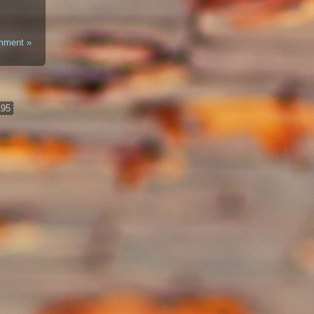
mment »
195