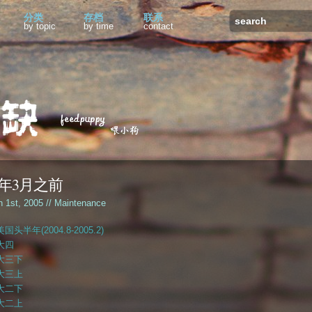
分类
存档
联系
by topic
by time
contact
05年3月之前
h 1st, 2005 //
Maintenance
美国头半年(2004.8-2005.2)
大四
大三下
大三上
大二下
大二上