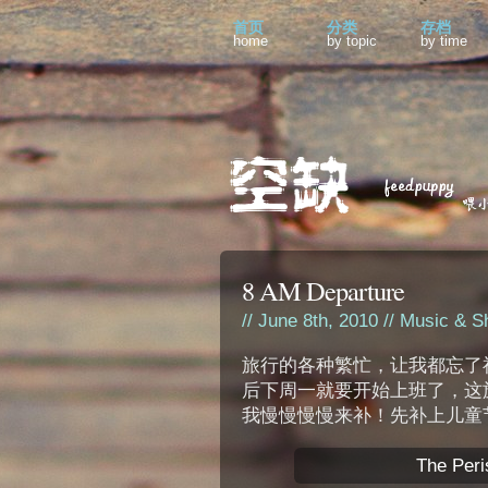
首页
分类
存档
home
by topic
by time
8 AM Departure
// June 8th, 2010 //
Music & S
旅行的各种繁忙，让我都忘了
后下周一就要开始上班了，这
我慢慢慢慢来补！先补上儿童
The Peri