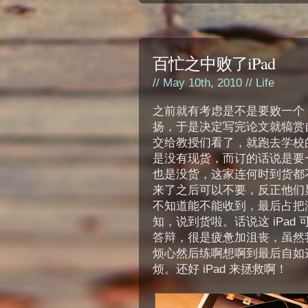
百忙之中败了iPad
// May 10th, 2010 //
Life
之前就有考虑是不是要败一个 
扬，于是决定写完论文就犒赏
交给教授们看了，就跑去学校
是没有现货，而订的话说是要
也是没货，这家连何时到货都
来了之后可以不要，反正他们
不知道能不能收到，最后占把
知，说到货啦。话说这 iPa
答辩，很是疲惫加沮丧，虽然我知道
烦心然后练啊想啊到最后自如
烦。还好 iPad 来拯救啊！