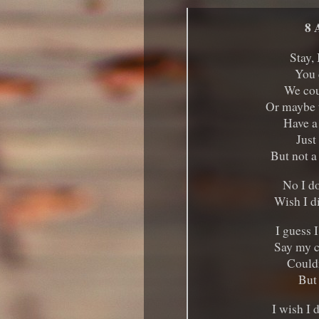
8 
Stay, 
You 
We cou
Or maybe t
Have a 
Just
But not a
No I d
Wish I d
I guess 
Say my ca
Couldn
But 
I wish I 