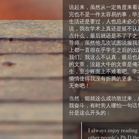
说起来，虽然从一定角度来看
完也不是一件太容易的事，毕
生活还是要过，人也总未必心
说，我在学术上真还是挺不认
点什么，最后就还是不了了之
导师，虽然他几次试图说服我
上都一直很在乎学生之后的出
我们。我这么不认真，最后也
的文章，没超大牛的文章是俺
生，至少账面上不难看吧。学
懒惰使得我没有折腾的更多，
无奇吧！
当然，能就这么成功熬过来，
我奋斗，有时旁人哪怕一句话
分是这么开头的：
I always enjoy readin
other people’s Ph.D the