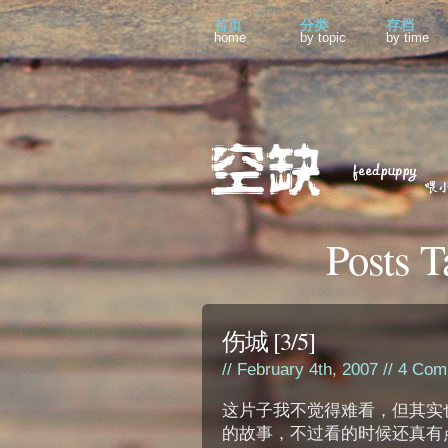
首页
分类
存档
home
by topic
by time
Posts 
伤城 [3/5]
// February 4th, 2007 //
4 Com
这片子我不觉得难看，但其实
的故事，不过看的时候还真有