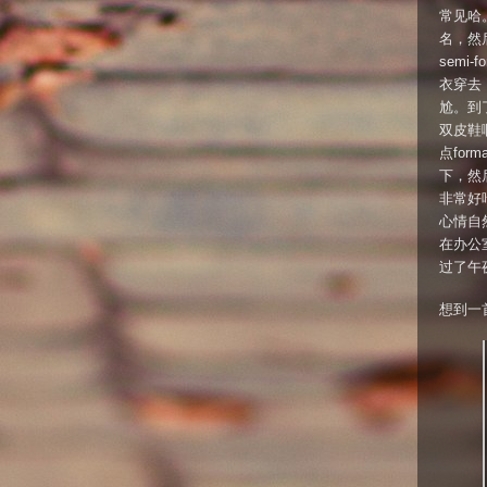
常见哈
名，然
semi
衣穿去
尬。到
双皮鞋
点for
下，然
非常好
心情自
在办公
过了午
想到一