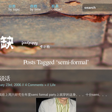
分类
存档
联系
by topic
by time
contact
Posts Tagged ‘semi-formal’
说话
uary 23rd, 2006 //
4 Comments »
//
Life
我在上周六研究生年度semi formal party上就穿的这身。。。十分semi。。。