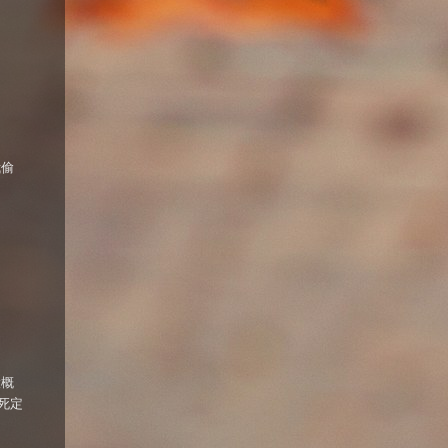
我偷
大概
死定