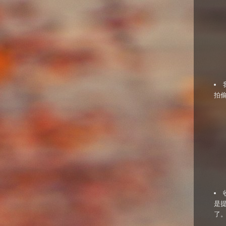
拍偷
是
了