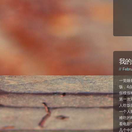
我的
// Febr
一觉睡
饭，4
假模假
第一次周
人吃饭
一个人
难吃的
看电影“
几个中