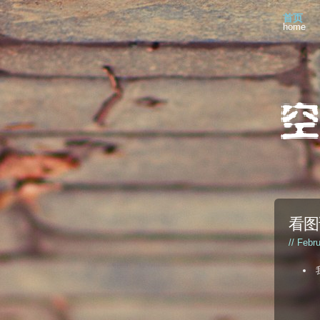
首页
home
看图
// Febr