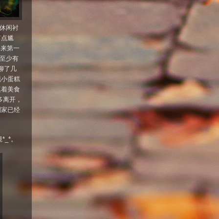
的休闲衬
有点尴
年来第一
但至少有
强聊了几
现小蛋糕
填着美食
多离开，
到家已经
_*。