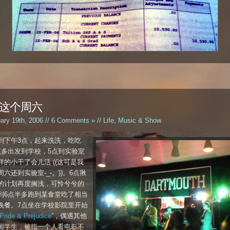
这个周六
uary 19th, 2006 //
6 Comments »
//
Life
,
Music & Show
到下午3点，起来洗洗，吃吃
点多出发到学校，5点到实验室
样的小干了会儿活 ((这可是我
六还到实验室-_-。))。6点揪
的计划再度搁浅，可怜兮兮的
到6点半多跑到某食堂吃了相当
晚餐。7点坐在学校影院里开始
Pride & Prejudice
”，偶遇其他
国学生，被指一个人看电影不