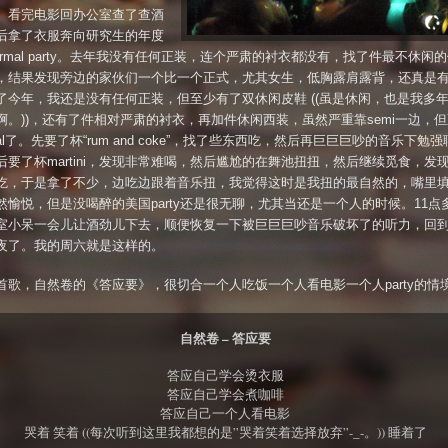
。看完电影回办公室查了查酒
后拿了衣服奔向研究生的年度
-formal party。去年我没有任何正装，连个严肃的衬衣都没有，找了件最不休闲
，结果发现旁边的家伙们一个比一个正式，尤其女生，低胸露肩露背，还真是
了今年，我还是没有任何正装，但至少有了双休闲皮鞋 ((虽是休闲，也是我多
啊。))，还有了件相对严肃的衬衣，再加件休闲西装，虽然严重靠semi一边，
mal了。先要了杯“rum and coke”，找了些东西吃，然后再巨巨巨吵的音乐下勉
后要了杯martini，发现非常难喝，然后尴尬的在舞池扭扭，然后继续觅食，发
吃，于是拿了不少，边吃边跟着音乐扭，我觉得这时是我扭的最自然的，嘴里
然愉悦，但是没喝醉的美国party还是很无聊，尤其当还是一个人的时候。11点
室小呆一会儿让酒劲儿下去，顺便恢复一下被巨巨巨吵音乐破坏了的听力，回
夜了。我的周六就是这样的。
首歌，自然卷的《答应要》，很切合一个人吃饭一个人看电影一个人party的情境*
自然卷 – 答应要
答应自己学会烫衣服
答应自己学会煮咖啡
答应自己一个人看电影
哭着 笑着 ((每次听到这里我都想的是”哭着笑着选择放弃”-_-。)) 睡着了