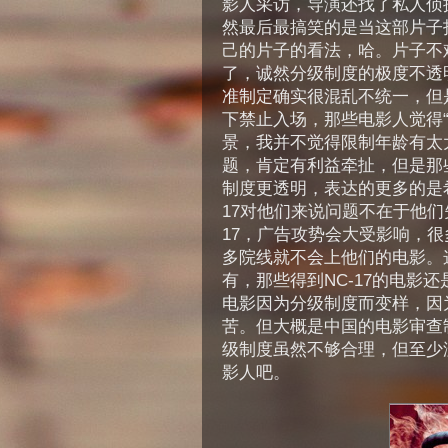
影人采访，导演还找了私人侦
然最后最搞笑的是当这部片子
己的片子的看法，哈。片子不
了，诚然分级制度的极度不透
准制定确实很混乱不统一，但是
下禁止入场，那些电影人觉得
景，我并不觉得限制年龄有太
题，肯定有利益牵扯，但是那
制度更透明，表达的更多的是
17对他们来说问题不在于他们
17，广告攻势会大受影响，很
多院线就不会上他们的电影。
有，那些得到NC-17的电影
电影因为分级制度而变样，因
苦。但大概是中国的电影审查
级制度虽然不够合理，但至少没有
影人吧。