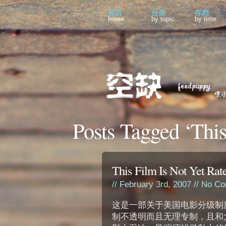
首页
分类
存档
home
by topic
by time
Posts Tagged ‘This
This Film Is Not Yet Rate
// February 3rd, 2007 //
No Co
这是一部关于美国电影分级制
制不透明而且无理专制，且和